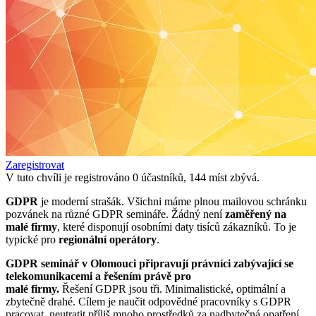
Zaregistrovat
V tuto chvíli je registrováno
0
účastníků,
144
míst zbývá.
GDPR
je moderní strašák. Všichni máme plnou mailovou schránku
pozvánek na různé GDPR semináře. Žádný není
zaměřený na
malé firmy
, které disponují osobními daty tisíců zákazníků. To je
typické pro
regionální operátory
.
GDPR seminář v Olomouci
připravují právníci zabývající se
telekomunikacemi a řešením právě pro
malé firmy.
Řešení GDPR jsou tři. Minimalistické, optimální a
zbytečně drahé. Cílem je naučit odpovědné pracovníky s GDPR
pracovat, neutratit příliš mnoho prostředků za nadbytečná opatření