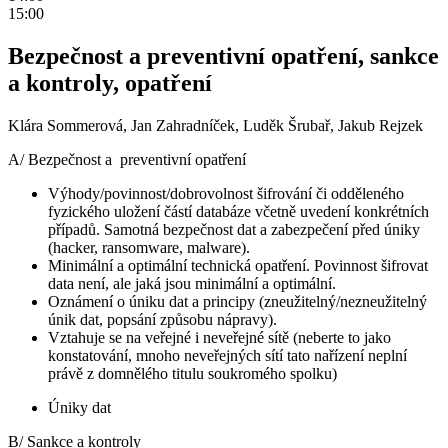
15:00
Bezpečnost a preventivní opatření, sankce
a kontroly, opatření
Klára Sommerová, Jan Zahradníček, Luděk Šrubař, Jakub Rejzek
A/ Bezpečnost a preventivní opatření
Výhody/povinnost/dobrovolnost šifrování či odděleného
fyzického uložení částí databáze včetně uvedení konkrétních
případů. Samotná bezpečnost dat a zabezpečení před úniky
(hacker, ransomware, malware).
Minimální a optimální technická opatření. Povinnost šifrovat
data není, ale jaká jsou minimální a optimální.
Oznámení o úniku dat a principy (zneužitelný/nezneužitelný
únik dat, popsání způsobu nápravy).
Vztahuje se na veřejné i neveřejné sítě (neberte to jako
konstatování, mnoho neveřejných sítí tato nařízení neplní
právě z domnělého titulu soukromého spolku)
Úniky dat
B/ Sankce a kontroly