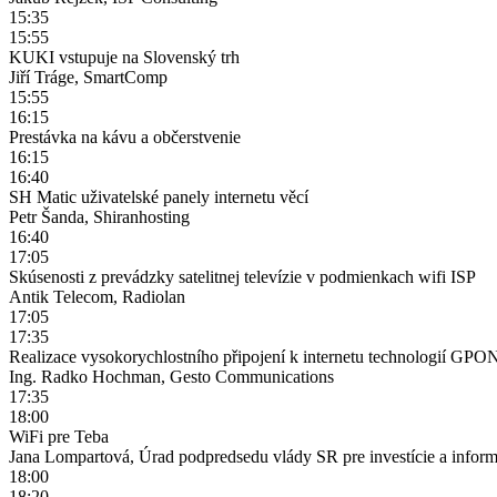
15:35
15:55
KUKI vstupuje na Slovenský trh
Jiří Tráge, SmartComp
15:55
16:15
Prestávka na kávu a občerstvenie
16:15
16:40
SH Matic uživatelské panely internetu věcí
Petr Šanda, Shiranhosting
16:40
17:05
Skúsenosti z prevádzky satelitnej televízie v podmienkach wifi ISP
Antik Telecom, Radiolan
17:05
17:35
Realizace vysokorychlostního připojení k internetu technologií G
Ing. Radko Hochman, Gesto Communications
17:35
18:00
WiFi pre Teba
Jana Lompartová, Úrad podpredsedu vlády SR pre investície a inform
18:00
18:20