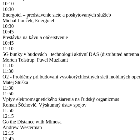
10:10
10:30
Energotel – predstavenie siete a poskytovaných služieb
Michal Lonček, Energotel
10:30
10:45
Prestávka na kávu a občerstvenie
10:45
11:10
5G bunky v budovách - technologii aktivní DAS (distributed antenna
Morten Tolstrup, Pavel Muzikant
11:10
11:30
O2 - Problémy pri budovaní vysokorýchlostných sietí mobilných ope
Matej Stuška
11:30
11:50
Vplyv elektromagnetického žiarenia na ľudský organizmus
Roman Ščehovič, Výskumný ústav spojov
11:50
12:15
Go the Distance with Mimosa
Andrew Westerman
12:15
12:45