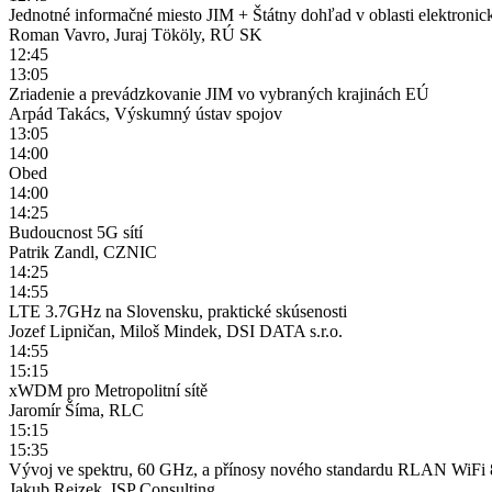
Jednotné informačné miesto JIM + Štátny dohľad v oblasti elektroni
Roman Vavro, Juraj Tököly, RÚ SK
12:45
13:05
Zriadenie a prevádzkovanie JIM vo vybraných krajinách EÚ
Arpád Takács, Výskumný ústav spojov
13:05
14:00
Obed
14:00
14:25
Budoucnost 5G sítí
Patrik Zandl, CZNIC
14:25
14:55
LTE 3.7GHz na Slovensku, praktické skúsenosti
Jozef Lipničan, Miloš Mindek, DSI DATA s.r.o.
14:55
15:15
xWDM pro Metropolitní sítě
Jaromír Šíma, RLC
15:15
15:35
Vývoj ve spektru, 60 GHz, a přínosy nového standardu RLAN WiFi
Jakub Rejzek, ISP Consulting