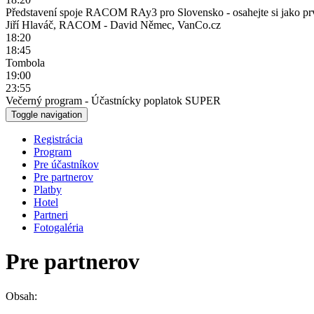
Představení spoje RACOM RAy3 pro Slovensko - osahejte si jako pr
Jiří Hlaváč, RACOM - David Němec, VanCo.cz
18:20
18:45
Tombola
19:00
23:55
Večerný program - Účastnícky poplatok SUPER
Toggle navigation
Registrácia
Program
Pre účastníkov
Pre partnerov
Platby
Hotel
Partneri
Fotogaléria
Pre partnerov
Obsah: