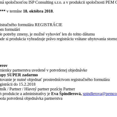
ná spoločnosťou ISP Consulting s.r.o. a v produkcii spoločnosti PEM 
***
v termíne
18. októbra 2018
.
 registračného formulára REGISTRÁCIE
om formulári
ade potreby zmeny, je možné vyhovieť len do tohto dátumu
de si produkcia vyhradzuje právo registráciu vrátane ubytovania stor
nerov
dmienky partnerstva uvedené v potvrdenej objednávke
stupy SUPER zadarmo
tovanie je nutné objednať prostredníctvom registračného formulára
istrácii do 15.2.2018
ník / Partner / Hlavný partner pozíciu Partner
h produkcie a administratívy je
Eva Špindlerová,
spindlerova@pemco
bola potvrdená objednávka partnerstva