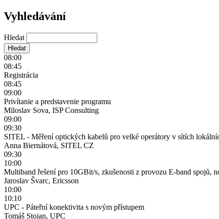
Vyhledávání
Hledat
08:00
08:45
Registrácia
08:45
09:00
Privítanie a predstavenie programu
Miloslav Sova, ISP Consulting
09:00
09:30
SITEL - Měření optických kabelů pro velké operátory v sítích lokální
Anna Biernátová, SITEL CZ
09:30
10:00
Multiband řešení pro 10GBit/s, zkušenosti z provozu E-band spojů,
Jaroslav Švarc, Ericsson
10:00
10:10
UPC - Páteřní konektivita s novým přístupem
Tomáš Stojan, UPC