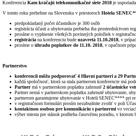
Konferencia
Kam kráčajú telekomunikačné siete 2018
je usporiada
V tomto roku prebehne na Slovensku v priestoroch
Hotela SENEC*
predpokladaný počet účastníkov je 300 osôb
registrácia účasti a ubytovania prebieha iba prostredníctvom
prosíme o vyplnenie všetkých povinných položiek v registračn
registrácia
na konferenciu bude
uzavretá 11.10.2018
, v príp
prosíme o
úhradu poplatkov do 11.10. 2018
, v opačnom pripa
Partnerstvo
konferencii môžu podporovať 4 Hlavní partneri a 29 Part
každá spoločnosť, ktorá sa stala partnerom konferencie má po
Partner
má v partnerskom poplatku zahrnuté
2 účastnícke v
Partner nemá v partnerskom poplatku zahrnuté ubytovanie, uby
partnerom garantujeme ubytovanie v Hoteli SENEC**** pri reg
v registračnom formulári prosím nezabudnite zvoliť v poli Účast
kontaktnou osobou pre komunikáciu s partnermi
vo veciac
výber miesta pre stánok podlieha časovému poradiu, v ktorom 