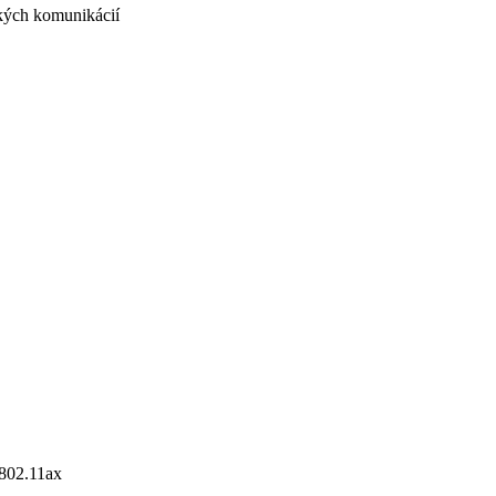
ckých komunikácií
 802.11ax