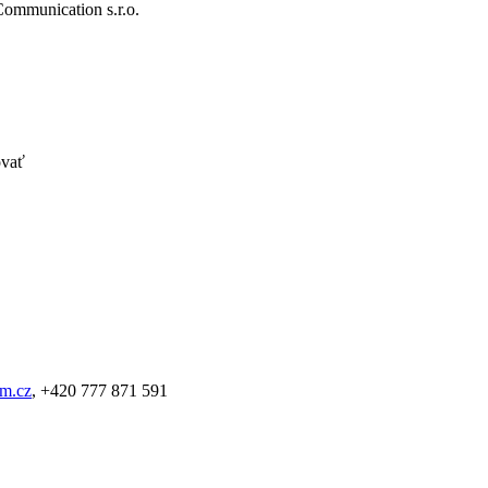
Communication s.r.o.
novať
m.cz
, +420 777 871 591