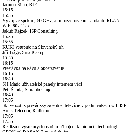
Jaromír Šíma, RLC
15:15
15:35
Vývoj ve spektru, 60 GHz, a přínosy nového standardu RLAN
WiFi 802.11ax
Jakub Rejzek, ISP Consulting
15:35
15:55
KUKI vstupuje na Slovenský trh
Jiří Tráge, SmartComp
15:55
16:15
Prestávka na kávu a občerstvenie
16:15
16:40
SH Matic uživatelské panely internetu věcí
Petr Šanda, Shiranhosting
16:40
17:05
Skúsenosti z prevádzky satelitnej televízie v podmienkach wifi ISP
Antik Telecom, Radiolan
17:05
17:35
Realizace vysokorychlostního připojení k internetu technologií
GPON od DASAN Zhone Solutions