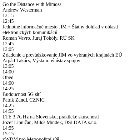
Go the Distance with Mimosa
Andrew Westerman
12:15
12:45
Jednotné informačné miesto JIM + Štátny dohľad v oblasti
elektronických komunikácií
Roman Vavro, Juraj Tököly, RÚ SK
12:45
13:05
Zriadenie a prevádzkovanie JIM vo vybraných krajinách EÚ
Arpád Takács, Výskumný ústav spojov
13:05
14:00
Obed
14:00
14:25
Budoucnost 5G sítí
Patrik Zandl, CZNIC
14:25
14:55
LTE 3.7GHz na Slovensku, praktické skúsenosti
Jozef Lipničan, Miloš Mindek, DSI DATA s.r.o.
14:55
15:15
xWDM pro Metropolitní sítě