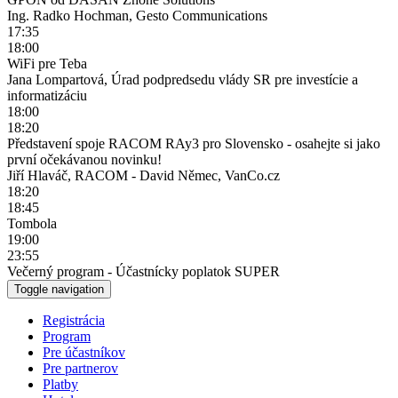
Ing. Radko Hochman, Gesto Communications
17:35
18:00
WiFi pre Teba
Jana Lompartová, Úrad podpredsedu vlády SR pre investície a
informatizáciu
18:00
18:20
Představení spoje RACOM RAy3 pro Slovensko - osahejte si jako
první očekávanou novinku!
Jiří Hlaváč, RACOM - David Němec, VanCo.cz
18:20
18:45
Tombola
19:00
23:55
Večerný program - Účastnícky poplatok SUPER
Toggle navigation
Registrácia
Program
Pre účastníkov
Pre partnerov
Platby