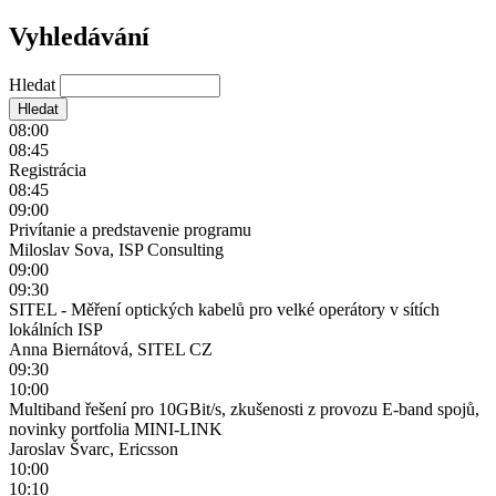
Vyhledávání
Hledat
08:00
08:45
Registrácia
08:45
09:00
Privítanie a predstavenie programu
Miloslav Sova, ISP Consulting
09:00
09:30
SITEL - Měření optických kabelů pro velké operátory v sítích
lokálních ISP
Anna Biernátová, SITEL CZ
09:30
10:00
Multiband řešení pro 10GBit/s, zkušenosti z provozu E-band spojů,
novinky portfolia MINI-LINK
Jaroslav Švarc, Ericsson
10:00
10:10