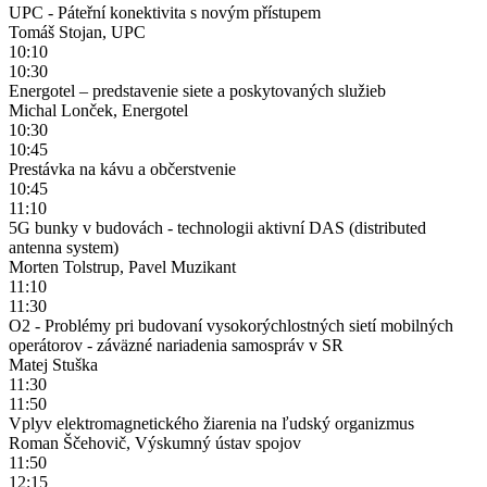
UPC - Páteřní konektivita s novým přístupem
Tomáš Stojan, UPC
10:10
10:30
Energotel – predstavenie siete a poskytovaných služieb
Michal Lonček, Energotel
10:30
10:45
Prestávka na kávu a občerstvenie
10:45
11:10
5G bunky v budovách - technologii aktivní DAS (distributed
antenna system)
Morten Tolstrup, Pavel Muzikant
11:10
11:30
O2 - Problémy pri budovaní vysokorýchlostných sietí mobilných
operátorov - záväzné nariadenia samospráv v SR
Matej Stuška
11:30
11:50
Vplyv elektromagnetického žiarenia na ľudský organizmus
Roman Ščehovič, Výskumný ústav spojov
11:50
12:15