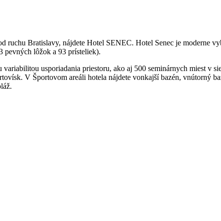
kok od ruchu Bratislavy, nájdete Hotel SENEC. Hotel Senec je mode
pevných lôžok a 93 prísteliek).
variabilitou usporiadania priestoru, ako aj 500 seminárnych miest v s
vísk. V Športovom areáli hotela nájdete vonkajší bazén, vnútorný baz
láž.