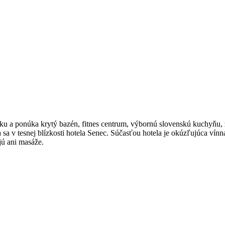
u a ponúka krytý bazén, fitnes centrum, výbornú slovenskú kuchyňu, 
sa v tesnej blízkosti hotela Senec. Súčasťou hotela je okúzľujúca vínna
jú ani masáže.