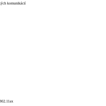
ckých komunikácií
 802.11ax