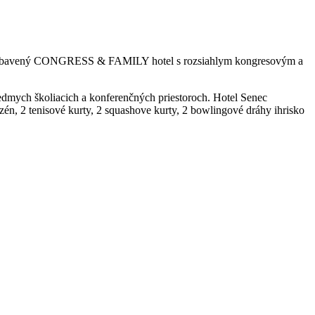
rne vybavený CONGRESS & FAMILY hotel s rozsiahlym kongresovým a
iedmych školiacich a konferenčných priestoroch. Hotel Senec
én, 2 tenisové kurty, 2 squashove kurty, 2 bowlingové dráhy ihrisko