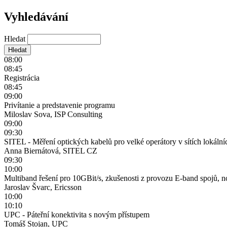
Vyhledávání
Hledat
08:00
08:45
Registrácia
08:45
09:00
Privítanie a predstavenie programu
Miloslav Sova, ISP Consulting
09:00
09:30
SITEL - Měření optických kabelů pro velké operátory v sítích lokální
Anna Biernátová, SITEL CZ
09:30
10:00
Multiband řešení pro 10GBit/s, zkušenosti z provozu E-band spojů,
Jaroslav Švarc, Ericsson
10:00
10:10
UPC - Páteřní konektivita s novým přístupem
Tomáš Stojan, UPC