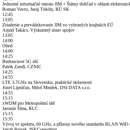
Jednotné informačné miesto JIM + Štátny dohľad v oblasti elektroni
Roman Vavro, Juraj Tököly, RÚ SK
12:45
13:05
Zriadenie a prevádzkovanie JIM vo vybraných krajinách EÚ
Arpád Takács, Výskumný ústav spojov
13:05
14:00
Obed
14:00
14:25
Budoucnost 5G sítí
Patrik Zandl, CZNIC
14:25
14:55
LTE 3.7GHz na Slovensku, praktické skúsenosti
Jozef Lipničan, Miloš Mindek, DSI DATA s.r.o.
14:55
15:15
xWDM pro Metropolitní sítě
Jaromír Šíma, RLC
15:15
15:35
Vývoj ve spektru, 60 GHz, a přínosy nového standardu RLAN WiFi
Jakub Rejzek, ISP Consulting