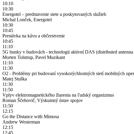
10:10
10:30
Energotel – predstavenie siete a poskytovaných služieb
Michal Lonček, Energotel
10:30
10:45
Prestávka na kávu a občerstvenie
10:45
11:10
5G bunky v budovách - technologii aktivní DAS (distributed antenna
Morten Tolstrup, Pavel Muzikant
11:10
11:30
O2 - Problémy pri budovaní vysokorýchlostných sietí mobilných ope
Matej Stuška
11:30
11:50
Vplyv elektromagnetického žiarenia na ľudský organizmus
Roman Ščehovič, Výskumný ústav spojov
11:50
12:15
Go the Distance with Mimosa
Andrew Westerman
12:15
12:45