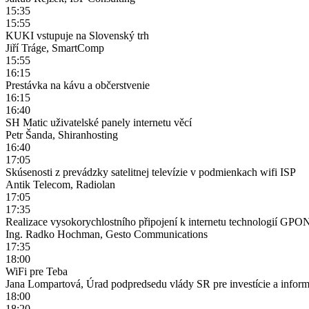
15:35
15:55
KUKI vstupuje na Slovenský trh
Jiří Tráge, SmartComp
15:55
16:15
Prestávka na kávu a občerstvenie
16:15
16:40
SH Matic uživatelské panely internetu věcí
Petr Šanda, Shiranhosting
16:40
17:05
Skúsenosti z prevádzky satelitnej televízie v podmienkach wifi ISP
Antik Telecom, Radiolan
17:05
17:35
Realizace vysokorychlostního připojení k internetu technologií G
Ing. Radko Hochman, Gesto Communications
17:35
18:00
WiFi pre Teba
Jana Lompartová, Úrad podpredsedu vlády SR pre investície a inform
18:00
18:20