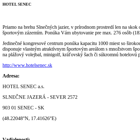
HOTEL SENEC
Priamo na brehu Slnečných jazier, v prírodnom prostredí len na s
športovým zázemím. Ponúka Vám ubytovanie pre max. 276 osôb (183 
Jedinečné kongresové centrum ponúka kapacitu 1000 miest so širokou 
disponuje vlastným atraktívnym športovým areálom s množstvom športo
na plážový volejbal, minigolf, kráľovský šach či súkromnú hotelovú p
http://www.hotelsenec.sk
Adresa:
HOTEL SENEC a.s.
SLNEČNE JAZERÁ - SEVER 2572
903 01 SENEC - SK
(48.22048°N, 17.41626°E)
Vzdialenosti: