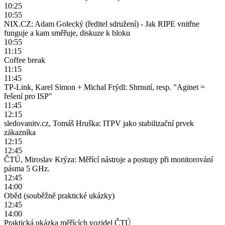
10:25
10:55
NIX.CZ: Adam Golecký (ředitel sdružení) - Jak RIPE vnitřne
funguje a kam směřuje, diskuze k bloku
10:55
11:15
Coffee break
11:15
11:45
TP-Link, Karel Simon + Michal Frýdl: Shrnutí, resp. "Aginet =
řešení pro ISP"
11:45
12:15
sledovanitv.cz, Tomáš Hruška: ITPV jako stabilizační prvek
zákazníka
12:15
12:45
ČTÚ, Miroslav Krýza: Měřící nástroje a postupy při monitorování
pásma 5 GHz.
12:45
14:00
Oběd (souběžně praktické ukázky)
12:45
14:00
Praktická ukázka měřících vozidel ČTÚ