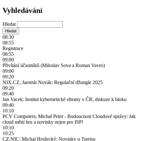
Vyhledávání
Hledat
08:30
08:55
Registrace
08:55
09:00
Přivítání účastníků (Miloslav Sova a Roman Vavro)
09:00
09:20
NIX.CZ, Jaromír Novák: Regulační džungle 2025
09:20
09:40
Jan Vacek: Institut kybernetické obrany v ČR, diskuze k bloku
09:40
10:10
PCV Computers, Michal Peter - Budoucnost Cloudové správy: Jak
cloud mění hru a novinky nejen pro ISP!
10:10
10:25
CZ.NIC: Michal Hrušecký: Novinky u Turrisu