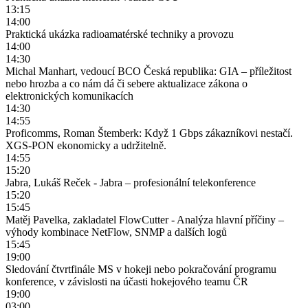
13:15
14:00
Praktická ukázka radioamatérské techniky a provozu
14:00
14:30
Michal Manhart, vedoucí BCO Česká republika: GIA – příležitost
nebo hrozba a co nám dá či sebere aktualizace zákona o
elektronických komunikacích
14:30
14:55
Proficomms, Roman Štemberk: Když 1 Gbps zákazníkovi nestačí.
XGS-PON ekonomicky a udržitelně.
14:55
15:20
Jabra, Lukáš Reček - Jabra – profesionální telekonference
15:20
15:45
Matěj Pavelka, zakladatel FlowCutter - Analýza hlavní příčiny –
výhody kombinace NetFlow, SNMP a dalších logů
15:45
19:00
Sledování čtvrtfinále MS v hokeji nebo pokračování programu
konference, v závislosti na účasti hokejového teamu ČR
19:00
03:00