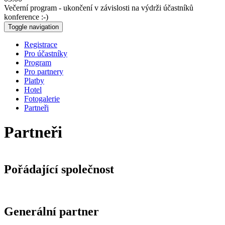
Večerní program - ukončení v závislosti na výdrži účastníků
konference :-)
Toggle navigation
Registrace
Pro účastníky
Program
Pro partnery
Platby
Hotel
Fotogalerie
Partneři
Partneři
Pořádající společnost
Generální partner