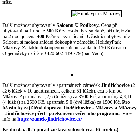
níže.
Další možnost ubytovaní v
Saloonu U Podkovy.
Cena při
ubytování na 1 noc je
500 Kč
za osobu bez snídaně, při ubytování
na 2 noci je cena
400
Kč/noc bez snídaně. Účastníci ubytovaní v
Saloonu si mohou snídani dokoupit v zámečku HolidayPark
Mlázovy. Za takto dokoupenou snídani zaplatíte 150 Kč/osoba.
Objednávky na čísle +420 602 439 779 (pan Vach).
Další možnost ubytovaní v apartmánech zámeček
Jindřichovice
(2
až 6 lůžek v 10 apartmánech, celkem 51 lůžek), cca 3 km od
Mlázov. Apartmány 1,2,6 (6 lůžek) za 3500 Kč, apartmány 4,9,10
(4 lůžka) za 2500 Kč, apartmán 5,8 (dvě lůžka) za 1500 Kč.
Pro
účastníky zajištěná doprava Jindřichovice - Mlázovy a Mlázovy
- Jindřichovice před i po skončení večerního programu.
Více
info na
https://zamek-jindrichovice.cz/
Ke dni 4.5.2025 pořád zůstává volných cca. 16 lůžek :-)