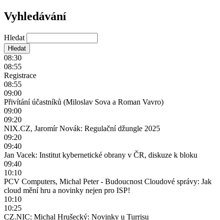
Vyhledávání
Hledat
08:30
08:55
Registrace
08:55
09:00
Přivítání účastníků (Miloslav Sova a Roman Vavro)
09:00
09:20
NIX.CZ, Jaromír Novák: Regulační džungle 2025
09:20
09:40
Jan Vacek: Institut kybernetické obrany v ČR, diskuze k bloku
09:40
10:10
PCV Computers, Michal Peter - Budoucnost Cloudové správy: Jak
cloud mění hru a novinky nejen pro ISP!
10:10
10:25
CZ.NIC: Michal Hrušecký: Novinky u Turrisu