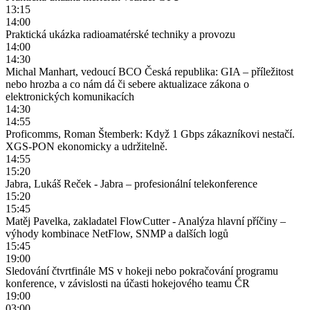
13:15
14:00
Praktická ukázka radioamatérské techniky a provozu
14:00
14:30
Michal Manhart, vedoucí BCO Česká republika: GIA – příležitost
nebo hrozba a co nám dá či sebere aktualizace zákona o
elektronických komunikacích
14:30
14:55
Proficomms, Roman Štemberk: Když 1 Gbps zákazníkovi nestačí.
XGS-PON ekonomicky a udržitelně.
14:55
15:20
Jabra, Lukáš Reček - Jabra – profesionální telekonference
15:20
15:45
Matěj Pavelka, zakladatel FlowCutter - Analýza hlavní příčiny –
výhody kombinace NetFlow, SNMP a dalších logů
15:45
19:00
Sledování čtvrtfinále MS v hokeji nebo pokračování programu
konference, v závislosti na účasti hokejového teamu ČR
19:00
03:00