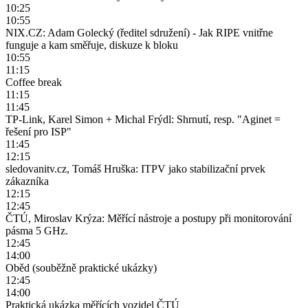
10:25
10:55
NIX.CZ: Adam Golecký (ředitel sdružení) - Jak RIPE vnitřne
funguje a kam směřuje, diskuze k bloku
10:55
11:15
Coffee break
11:15
11:45
TP-Link, Karel Simon + Michal Frýdl: Shrnutí, resp. "Aginet =
řešení pro ISP"
11:45
12:15
sledovanitv.cz, Tomáš Hruška: ITPV jako stabilizační prvek
zákazníka
12:15
12:45
ČTÚ, Miroslav Krýza: Měřící nástroje a postupy při monitorování
pásma 5 GHz.
12:45
14:00
Oběd (souběžně praktické ukázky)
12:45
14:00
Praktická ukázka měřících vozidel ČTÚ