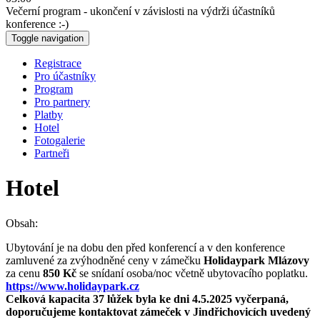
Večerní program - ukončení v závislosti na výdrži účastníků
konference :-)
Toggle navigation
Registrace
Pro účastníky
Program
Pro partnery
Platby
Hotel
Fotogalerie
Partneři
Hotel
Obsah:
Ubytování je na dobu den před konferencí a v den konference
zamluvené za zvýhodněné ceny v zámečku
Holidaypark Mlázovy
za cenu
850 Kč
se snídaní osoba/noc včetně ubytovacího poplatku.
https://www.holidaypark.cz
Celková kapacita 37 lůžek byla ke dni 4.5.2025 vyčerpaná,
doporučujeme kontaktovat zámeček v Jindřichovicích uvedený