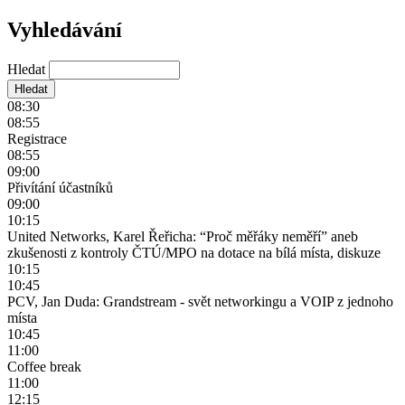
Vyhledávání
Hledat
08:30
08:55
Registrace
08:55
09:00
Přivítání účastníků
09:00
10:15
United Networks, Karel Řeřicha: “Proč měřáky neměří” aneb
zkušenosti z kontroly ČTÚ/MPO na dotace na bílá místa, diskuze
10:15
10:45
PCV, Jan Duda: Grandstream - svět networkingu a VOIP z jednoho
místa
10:45
11:00
Coffee break
11:00
12:15