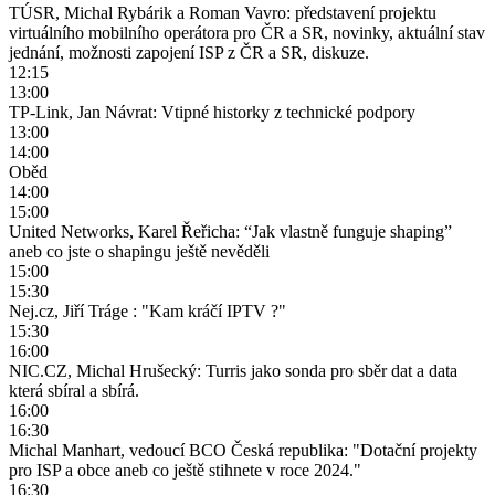
TÚSR, Michal Rybárik a Roman Vavro: představení projektu
virtuálního mobilního operátora pro ČR a SR, novinky, aktuální stav
jednání, možnosti zapojení ISP z ČR a SR, diskuze.
12:15
13:00
TP-Link, Jan Návrat: Vtipné historky z technické podpory
13:00
14:00
Oběd
14:00
15:00
United Networks, Karel Řeřicha: “Jak vlastně funguje shaping”
aneb co jste o shapingu ještě nevěděli
15:00
15:30
Nej.cz, Jiří Tráge : "Kam kráčí IPTV ?"
15:30
16:00
NIC.CZ, Michal Hrušecký: Turris jako sonda pro sběr dat a data
která sbíral a sbírá.
16:00
16:30
Michal Manhart, vedoucí BCO Česká republika: "Dotační projekty
pro ISP a obce aneb co ještě stihnete v roce 2024."
16:30