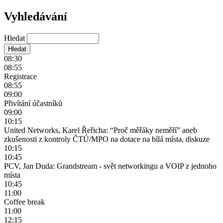
Vyhledávání
Hledat
08:30
08:55
Registrace
08:55
09:00
Přivítání účastníků
09:00
10:15
United Networks, Karel Řeřicha: “Proč měřáky neměří” aneb
zkušenosti z kontroly ČTÚ/MPO na dotace na bílá místa, diskuze
10:15
10:45
PCV, Jan Duda: Grandstream - svět networkingu a VOIP z jednoho
místa
10:45
11:00
Coffee break
11:00
12:15