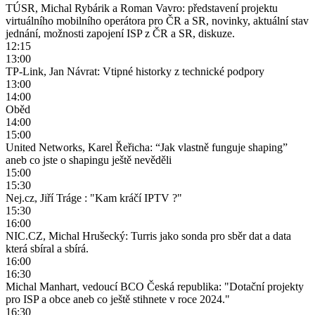
TÚSR, Michal Rybárik a Roman Vavro: představení projektu
virtuálního mobilního operátora pro ČR a SR, novinky, aktuální stav
jednání, možnosti zapojení ISP z ČR a SR, diskuze.
12:15
13:00
TP-Link, Jan Návrat: Vtipné historky z technické podpory
13:00
14:00
Oběd
14:00
15:00
United Networks, Karel Řeřicha: “Jak vlastně funguje shaping”
aneb co jste o shapingu ještě nevěděli
15:00
15:30
Nej.cz, Jiří Tráge : "Kam kráčí IPTV ?"
15:30
16:00
NIC.CZ, Michal Hrušecký: Turris jako sonda pro sběr dat a data
která sbíral a sbírá.
16:00
16:30
Michal Manhart, vedoucí BCO Česká republika: "Dotační projekty
pro ISP a obce aneb co ještě stihnete v roce 2024."
16:30