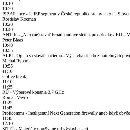
10:10
10:20
ISP Alliance - Je ISP segment v České republice stejný jako na Slove
Rostislav Kocman
10:20
10:40
ANTIK - „Ako (ne)stavať broadbandove siete z prostriedkov EU – Vše
Peter Blaas
10:40
10:55
ALPI - Oplatí sa stavať načierno - Výstavba sietí bez potrebných povol
Michal Rybárik
10:55
11:10
Coffee break
11:10
11:25
RÚ - Výberové konania 3,7 GHz
Roman Vavro
11:25
11:45
Proficomms - Inetligentní Next Generation firewally aneb když obyčej
11:45
12:10
SITEL - Materiály používané pri výstavbe sietí