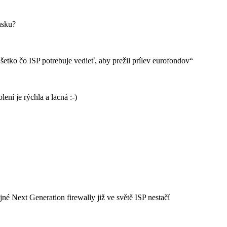
nsku?
tko čo ISP potrebuje vedieť, aby prežil prílev eurofondov“
ení je rýchla a lacná :-)
né Next Generation firewally již ve světě ISP nestačí