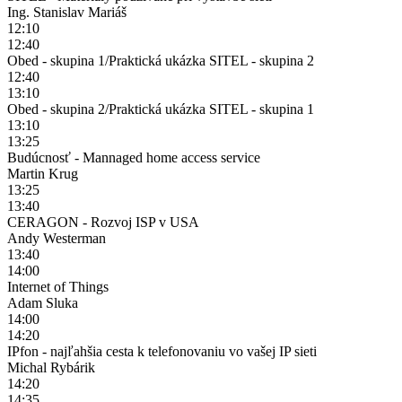
Ing. Stanislav Mariáš
12:10
12:40
Obed - skupina 1/Praktická ukázka SITEL - skupina 2
12:40
13:10
Obed - skupina 2/Praktická ukázka SITEL - skupina 1
13:10
13:25
Budúcnosť - Mannaged home access service
Martin Krug
13:25
13:40
CERAGON - Rozvoj ISP v USA
Andy Westerman
13:40
14:00
Internet of Things
Adam Sluka
14:00
14:20
IPfon - najľahšia cesta k telefonovaniu vo vašej IP sieti
Michal Rybárik
14:20
14:35