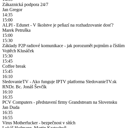
Zákaznická podpora 24/7
Jan Gregor
14:35
15:00
ALPI - Edunet - V školstve je peňazí na rozhadzovanie dosť?
Marek Petruška
15:00
15:30
Základy P2P radiové komunikace - jak porozumět pojmům a číslům
Vojtěch Klusáček
15:30
15:45
Coffee break
15:45
16:10
SledovanieTV - Ako funguje IPTV platforma SledovanieTV.sk
RNDr. Bc. Jonáš Ševčík
16:10
16:35
PCV Computers - představení firmy Grandstream na Slovensku
Jan Duda
16:35
16:55
Virus Motherfucker - bezpečnost v sítích
Lukáš Hofmann, Martin Kratochvíl