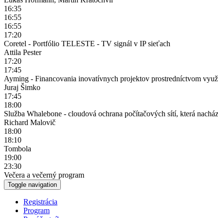
16:35
16:55
16:55
17:20
Coretel - Portfólio TELESTE - TV signál v IP sieťach
Attila Pester
17:20
17:45
Ayming - Financovania inovatívnych projektov prostredníctvom využ
Juraj Šimko
17:45
18:00
Služba Whalebone - cloudová ochrana počítačových sítí, která nacház
Richard Malovič
18:00
18:10
Tombola
19:00
23:30
Večera a večerný program
Toggle navigation
Registrácia
Program