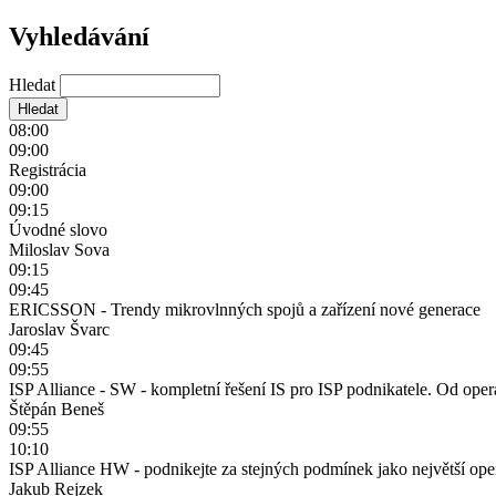
Vyhledávání
Hledat
08:00
09:00
Registrácia
09:00
09:15
Úvodné slovo
Miloslav Sova
09:15
09:45
ERICSSON - Trendy mikrovlnných spojů a zařízení nové generace
Jaroslav Švarc
09:45
09:55
ISP Alliance - SW - kompletní řešení IS pro ISP podnikatele. Od oper
Štěpán Beneš
09:55
10:10
ISP Alliance HW - podnikejte za stejných podmínek jako největší oper
Jakub Rejzek