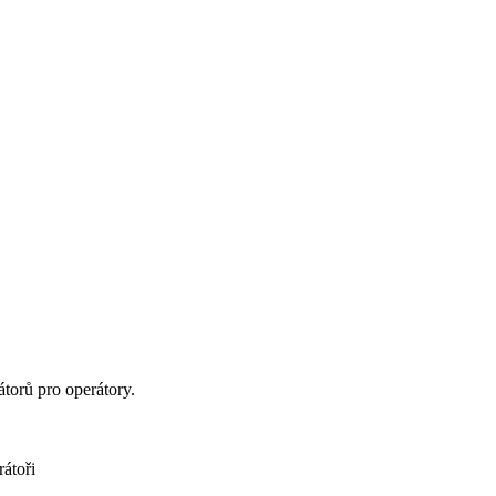
átorů pro operátory.
átoři