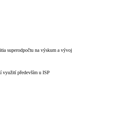
itia superodpočtu na výskum a vývoj
í využití především u ISP